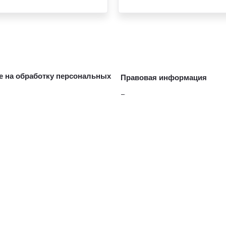
е на обработку персональных
Правовая информация
Владельцам
втомобили
Обзор раздела
рейд-ин
Гарантия
тивным клиентам
Сервисные кампании
Услуги сервиса
Сервисные предложения
или с пробегом
Запасные части и масла
Замена на новый
рейд-ин
Регламентное ТО и запись
ли с пробегом в наличии