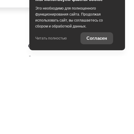
Это необходимо для полноценного
функционирования сайта. Продолжая
использовать сайт, вы соглашаетесь со
сбором и обработкой данных.
Согласен
Читать полностью
Оцените ваш автомобиль
Специальные предложения
Записаться на сервис
Консультация по кредиту
Консультация по страхованию
Служба клиентской поддержки