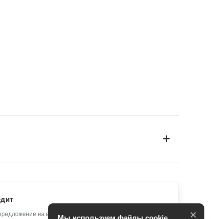
едит
×
предложение на вашу новую Toyota
Мы используем файлы cookie