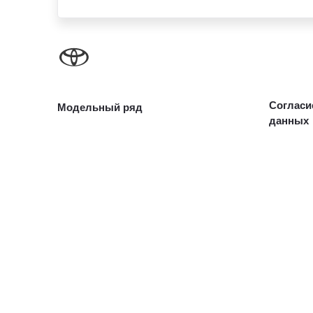
Согласи
Модельный ряд
данных
Corolla
Новые а
Camry
Toyota C-HR
Toyota Т
RAV4
Корпора
Fortuner
Highlander
Автомоб
Land Cruiser Prado
Land Cruiser 300
Toyota Т
Hilux
Автомоби
Alphard