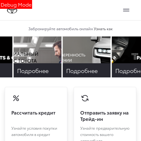
Debug Mode
Забронируйте автомобиль онлайн
Узнать как
е
Подробнее
Подробнее
Подробн
Рассчитать кредит
Отправить заявку на
Трейд-ин
Узнайте условия покупки
Узнайте предварительную
автомобиля в кредит
стоимость вашего
автомобиля