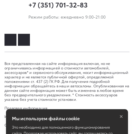
+7 (351) 701-32-83
Режим работы: ежедневно 9:00-21:00
Вся представленная на сайте информация включая, но не
ограничиваясь информацией о стоимости автомобилей,
аксессуаров* и сервисного обслуживания, носит информационный
характер и не является публичной офертой, определяемой
положениями ст. 437 (2) ГК РФ. Для получения подробной
информации обращайтесь в наши автосалоны. Опубликованная на
данном сайте информация может быть изменена в любое время
без предварительного уведомления. * Стоимость аксессуаров
указана без учета стоимости установки.
Правовая информация
×
Изменить настройку cookies
Мы используем файлы cookie
Сбросить cookie
Это необходимо для полноценного функционирования
сайта. Продолжая использовать сайт, вы соглашаетесь со