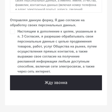
своих персональных данных, а именно: имени, отчества,
фамилии, контактных данных (включая номер телефона
и адрес электронной почты), адреса, сведений
о впечатлениях, интересах, предпочтениях
к автомобилю(-ям) и товарам/услугам, IP-адреса, сведений
Отправляя данную форму, Я даю согласие на
об устройстве, операционной системы устройства
обработку своих персональных данных.
и модели мобильного телефона посетителя сайта,
Настоящим в дополнение к целям, указанным в
уникального идентификатора посетителя сайта,
п. 3 Согласия, я разрешаю обрабатывать свои
предпочтительного времени и способа для контакта,
истории контактов.
персональные данные с целью продвижения
товаров, работ, услуг Общества на рынке, путем
2. Под обработкой персональных данных понимаются
осуществления прямых контактов, а также
следующие действия: сбор, запись, систематизация,
выражаю свое согласие на получение
накопление, хранение, уточнение (обновление,
рекламной информации любым доступным
изменение), извлечение, использование, передача
способом, включая сети электросвязи, а также
(предоставление, доступ), блокирование, удаление,
через сеть интернет.
уничтожение персональных данных. Общество
обрабатывает персональные данные с использованием
средств автоматизации.
Жду звонка
3. Целью обработки персональных данных является
осуществление взаимодействия Общества
с посетителями и пользователями сайта.
4. Я даю согласие на передачу моих персональных
данных третьим лицам, перечень которых размещен