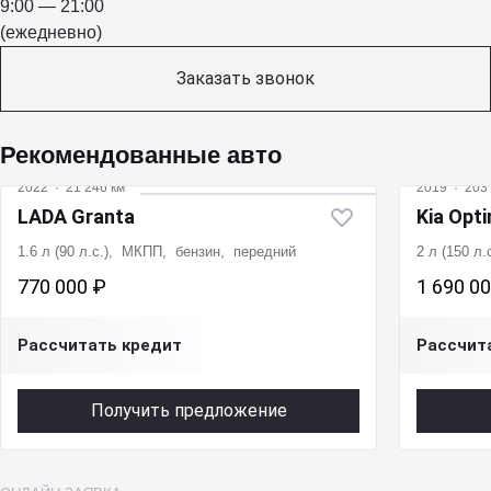
9:00 — 21:00
(ежедневно)
Заказать звонок
Рекомендованные авто
2022
·
21 246 км
2019
·
203 
LADA Granta
Kia Opt
1.6 л (90 л.с.), МКПП, бензин, передний
2 л (150 л
770 000 ₽
1 690 0
Рассчитать кредит
Рассчит
Получить предложение