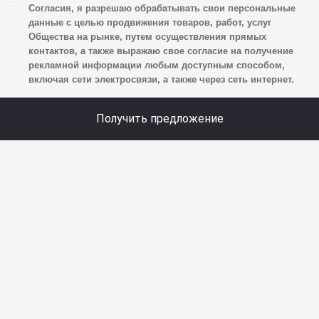
своих персональных данных, а именно: имени, отчества,
Согласия, я разрешаю обрабатывать свои персональные
фамилии, контактных данных (включая номер телефона
данные с целью продвижения товаров, работ, услуг
Общества на рынке, путем осуществления прямых
и адрес электронной почты), адреса, сведений
контактов, а также выражаю свое согласие на получение
о впечатлениях, интересах, предпочтениях
рекламной информации любым доступным способом,
к автомобилю(-ям) и товарам/услугам, IP-адреса,
включая сети электросвязи, а также через сеть интернет.
сведений об устройстве, операционной системы
устройства и модели мобильного телефона посетителя
Получить предложение
сайта, уникального идентификатора посетителя сайта,
предпочтительного времени и способа для контакта,
истории контактов.
2. Под обработкой персональных данных понимаются
следующие действия: сбор, запись, систематизация,
накопление, хранение, уточнение (обновление,
изменение), извлечение, использование, передача
(предоставление, доступ), блокирование, удаление,
уничтожение персональных данных. Общество
обрабатывает персональные данные с использованием
средств автоматизации.