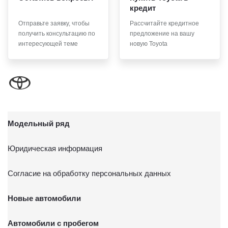
кредит
Московская обл., г. о. Мытищи, п. Вёшки, МКАД 84-й км,
ТПЗ «Алтуфьево», вл. 5, стр. 1.
Отправьте заявку, чтобы
Рассчитайте кредитное
получить консультацию по
предложение на вашу
интересующей теме
новую Toyota
Модельный ряд
Юридическая информация
Согласие на обработку персональных данных
Новые автомобили
Автомобили с пробегом