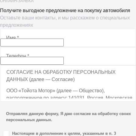
ОНЛАЙН-ЗАЯВКА
Получите выгодное предложение на покупку автомобиля
Оставьте ваши контакты, и мы расскажем о специальных
предложениях
Имя
*
Телефон
*
СОГЛАСИЕ НА ОБРАБОТКУ ПЕРСОНАЛЬНЫХ
ДАННЫХ (далее — Согласие)
ООО «Тойота Мотор» (далее — Общество),
расположенное по адресу: 141031, Россия, Московская
обл., г. о. Мытищи, п. Вёшки, МКАД, 84-й км,
ТПЗ «Алтуфьево», вл. 5, стр. 1, является оператором
Отправляя данную форму, Я даю согласие на обработку своих
персональных данных.
персональных данных.
1. Настоящим я даю согласие Обществу на обработку
Настоящим в дополнение к целям, указанным в п. 3