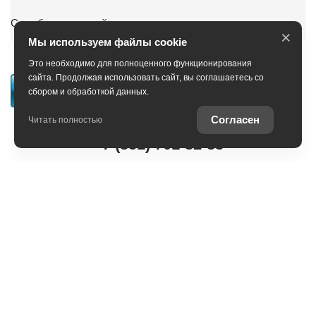
Служба клиентской поддержки
×
Мы используем файлы cookie
Это необходимо для полноценного функционирования
сайта. Продолжая использовать сайт, вы соглашаетесь со
сбором и обработкой данных.
Согласен
Читать полностью
+7 (351) 701-32-83
Режим работы: ежедневно 9:00-21:00
Вся представленная на сайте информация включая, но не
ограничиваясь информацией о стоимости автомобилей, аксессуаров*
и сервисного обслуживания, носит информационный характер и не
является публичной офертой, определяемой положениями ст. 437 (2)