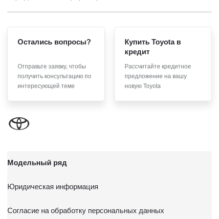
по истечении 10 лет с тем, чтобы гарантировать, что оно
соответствует моим намерениям.
6. Согласие может быть отозвано путем направления
Остались вопросы?
Купить Toyota в
письменного заявления Обществу заказным почтовым
кредит
отправлением с описью вложения по адресу: 141031,
Отправьте заявку, чтобы
Рассчитайте кредитное
Московская обл., г. о. Мытищи, п. Вёшки, МКАД 84-й км,
получить консультацию по
предложение на вашу
ТПЗ «Алтуфьево», вл. 5, стр. 1.
интересующей теме
новую Toyota
Модельный ряд
Юридическая информация
Согласие на обработку персональных данных