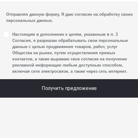
обл., г. о. Мытищи, п. Вёшки, МКАД, 84-й км,
ТПЗ «Алтуфьево», вл. 5, стр. 1, является оператором
Отправляя данную форму, Я даю согласие на обработку своих
персональных данных.
персональных данных.
1. Настоящим я даю согласие Обществу на обработку
Настоящим в дополнение к целям, указанным в п. 3
своих персональных данных, а именно: имени, отчества,
Согласия, я разрешаю обрабатывать свои персональные
фамилии, контактных данных (включая номер телефона
данные с целью продвижения товаров, работ, услуг
Общества на рынке, путем осуществления прямых
и адрес электронной почты), адреса, сведений
контактов, а также выражаю свое согласие на получение
о впечатлениях, интересах, предпочтениях
рекламной информации любым доступным способом,
к автомобилю(-ям) и товарам/услугам, IP-адреса,
включая сети электросвязи, а также через сеть интернет.
сведений об устройстве, операционной системы
устройства и модели мобильного телефона посетителя
Получить предложение
сайта, уникального идентификатора посетителя сайта,
предпочтительного времени и способа для контакта,
истории контактов.
2. Под обработкой персональных данных понимаются
следующие действия: сбор, запись, систематизация,
накопление, хранение, уточнение (обновление,