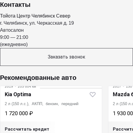
Контакты
Тойота Центр Челябинск Север
г. Челябинск, ул. Черкасская д. 19
Автосалон
9:00 — 21:00
(ежедневно)
Заказать звонок
Рекомендованные авто
2019
·
203 604 км
2017
·
130 
Kia Optima
Mazda 
2 л (150 л.с.), АКПП, бензин, передний
2 л (150 л
1 720 000 ₽
1 930 0
Рассчитать кредит
Рассчит