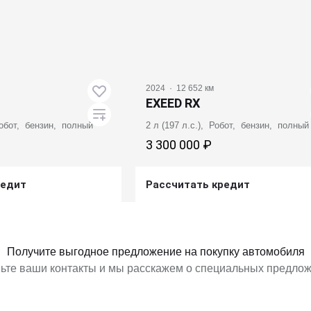
2024
·
12 652 км
EXEED RX
 Робот, бензин, полный
2 л (197 л.с.), Робот, бензин, полный
3 300 000 ₽
редит
Рассчитать кредит
ь предложение
Получить предложение
Получите выгодное предложение на покупку автомобиля
ьте ваши контакты и мы расскажем о специальных предло