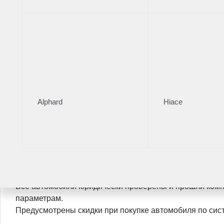
✅ Отличное техническое состояние
✅ Заводское лакокрасочное покрытие
✅ Оригинальный пробег
✅ Богатая комплектация
Автомобиль прошел комплексную диагностику ДВС и хо
наличии. Компания "Автомир" гарантирует юридическую
Данный автомобиль можно оформить в кредит (большой
Alphard
Hiace
положительных решений наши специалисты подберут с
салоне Вы можете оформить страховку и установить д
сигнализация, тонировка и пр.).
ГК «АВТОМИР», Автомобили с пробегом - это Ваш над
пробегом.
Мы готовы предложить Вам только подготовленные и 
Все автомобили юридически проверены и прошли комп
параметрам.
Предусмотрены скидки при покупке автомобиля по систе