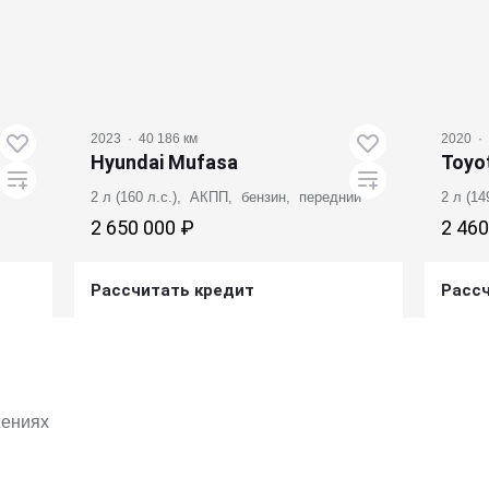
2023
·
40 186 км
2020
·
Hyundai Mufasa
Toyo
2 л (160 л.с.), АКПП, бензин, передний
2 л (1
2 650 000 ₽
2 460
Рассчитать кредит
Расс
Получить предложение
жениях