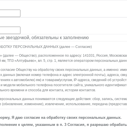
ные звездочкой, обязательны к заполнению
АБОТКУ ПЕРСОНАЛЬНЫХ ДАННЫХ (далее — Согласие)
(далее — Общество), расположенное по адресу: 141031, Россия, Московская о
й км, ТПЗ «Алтуфьево», вл. 5, стр. 1, является оператором персональных данн
 согласие Обществу на обработку своих персональных данных, а именно: имен
х данных (включая номер телефона и адрес электронной почты), адреса, све
ениях к автомобилю(-ям) и товарам/услугам, IP-адреса, сведений об устройс
 и модели мобильного телефона посетителя сайта, уникального идентифика
ьного времени и способа для контакта, истории контактов.
персональных данных понимаются следующие действия: сбор, запись, систем
 (обновление, изменение), извлечение, использование, передача (предостав
ление, уничтожение персональных данных. Общество обрабатывает персона
редств автоматизации.
орму, Я даю согласие на обработку своих персональных данных.
 персональных данных является осуществление взаимодействия Общества с
олнение к целям, указанным в п. 3 Согласия, я разрешаю обрабат