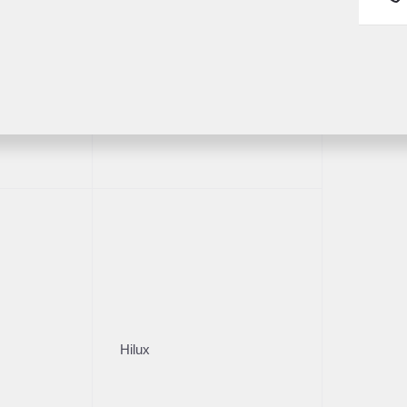
Fortuner
ва
Пробег
ПТС
70 695
Оригинал
Владельцы
Кузов
1
Внедорож­ник
и
Описание
Стоимос
Цена без уч
Hilux