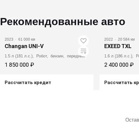
Рекомендованные авто
2023
·
61 000 км
2022
·
20 584 км
Changan UNI-V
EXEED TXL
1.5 л (181 л.с.), Робот, бензин, передний
1.6 л (186 л.с.),
1 850 000 ₽
2 400 000 ₽
Рассчитать кредит
Рассчитать к
Получить предложение
Получит
Остав