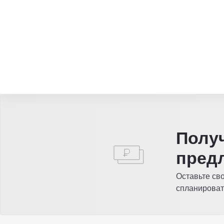
Полу
пред
Оставьте св
спланироват