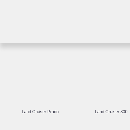
Комплектация
RAV4
Highlander
Год производст
Цвет кузова
2023
Серый
VIN
***3563
Комплектация
Характеристик
✅ Электронный ПТС
Land Cruiser Prado
Land Cruiser 300
✅ Без ДТП
✅ Один собственник
✅ Бережная эксплуатация