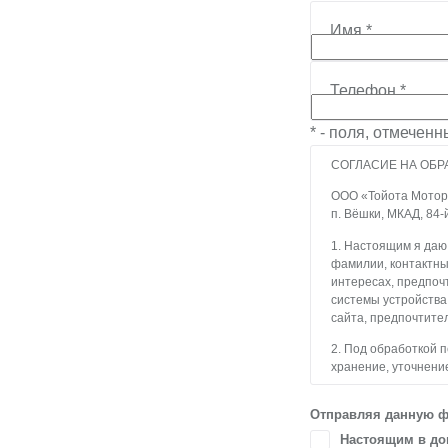
Имя
*
Телефон
*
* - поля, отмечен
СОГЛАСИЕ НА ОБР
ООО «Тойота Мотор» 
п. Вёшки, МКАД, 84-
1. Настоящим я даю
фамилии, контактны
интересах, предпочт
системы устройства
сайта, предпочтител
2. Под обработкой 
хранение, уточнение
блокирование, уда
с использованием с
Отправляя данную ф
3. Целью обработки
Настоящим в доп