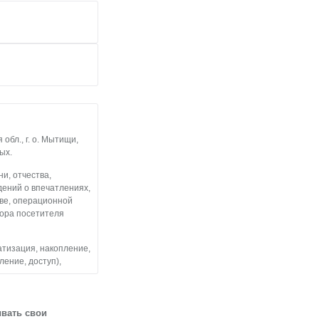
бл., г. о. Мытищи,
ых.
и, отчества,
дений о впечатлениях,
тве, операционной
тора посетителя
атизация, накопление,
ление, доступ),
льные данные
 посетителями
ывать свои