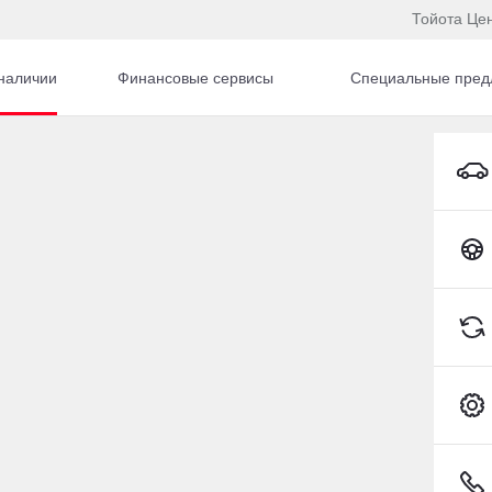
Тойота Це
наличии
Финансовые сервисы
Специальные пред
к
55PLUS
Changan CS55PLUS Внедорожник Бензин 1,5 л 18
Toyota C-HR
23
(351) 701-32-83