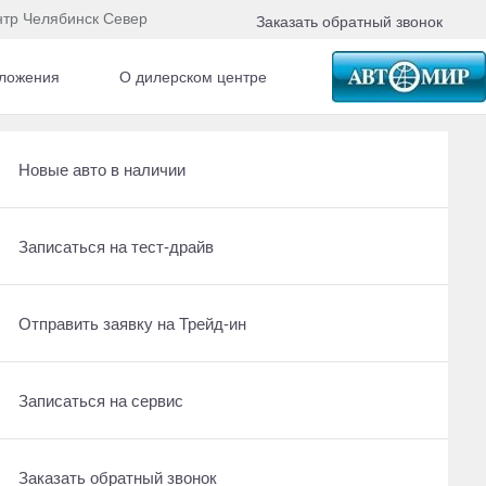
нтр Челябинск Север
Заказать обратный звонок
ложения
О дилерском центре
Получить консультацию по кредиту
Рассчитать кредит
Новые авто в наличии
1 л.с. Робот
Ещё 23 фото
Отправить заявку на Трейд-ин
Записаться на сервис
Записаться на тест-драйв
1 700 000 ₽
Записаться на сервис
Отправить заявку на Трейд-ин
Отправить заявку на Трейд-ин
Получить предложение
Заказать обратный звонок
Заказать обратный звонок
Записаться на сервис
Оставить заявку на кредит
Заказать обратный звонок