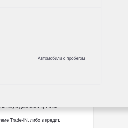
довой части. Отчетная документация в
 чистоту данного автомобиля.
 перечень банков-партнеров), из всех
Автомобили с пробегом
амые выгодные для Вас условия. В
ополнительное оборудование (фаркоп,
ежный партнер на рынке автомобилей с
проверенные автомобили с пробегом.
лексную диагностику по 50
ме Trade-IN, либо в кредит.