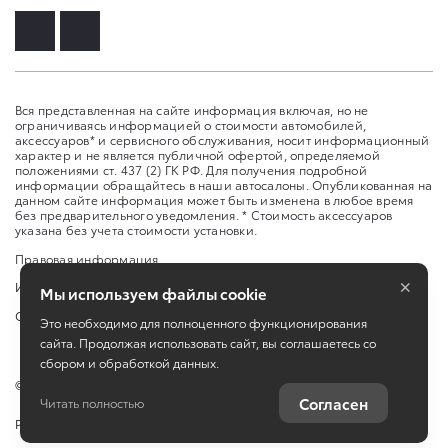
Вся представленная на сайте информация включая, но не
ограничиваясь информацией о стоимости автомобилей,
аксессуаров* и сервисного обслуживания, носит информационный
характер и не является публичной офертой, определяемой
положениями ст. 437 (2) ГК РФ. Для получения подробной
информации обращайтесь в наши автосалоны. Опубликованная на
данном сайте информация может быть изменена в любое время
без предварительного уведомления. * Стоимость аксессуаров
указана без учета стоимости установки.
Правовая информация
×
Изменить настройку cookies
Мы используем файлы cookie
Сбросить cookie
Это необходимо для полноценного функционирования
сайта. Продолжая использовать сайт, вы соглашаетесь со
сбором и обработкой данных.
©
2026
ЗАО «НП АВТОМИР»
Согласен
Читать полностью
Работает на технологиях
TradeDealer