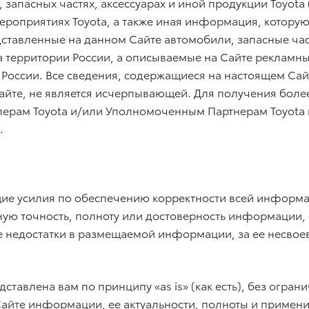
апасных частях, аксессуарах и иной продукции Toyota 
роприятиях Toyota, а также иная информация, котору
дставленные на данном Сайте автомобили, запасные част
а территории России, а описываемые на Сайте реклам
з России. Все сведения, содержащиеся на настоящем С
Сайте, не является исчерпывающей. Для получения бо
ерам Toyota и/или Уполномоченным Партнерам Toyota 
.
ие усилия по обеспечению корректности всей информац
ую точность, полноту или достоверность информации, 
 недостатки в размещаемой информации, за ее несвоев
авлена вам по принципу «as is» (как есть), без ограни
Сайте информации, ее актуальности, полноты и примен