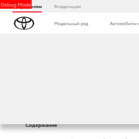
Debug Mode
Покупателям
Владельцам
Модельный ряд
Автомобили 
ПРАВИЛА ПОЛЬЗ
Перед использованием информации, размещен
«Правила»). Посещая Сайт и используя соде
ограничений и оговорок. Если вы не согласн
Copyright© ООО «Тойота Мотор»
Содержание