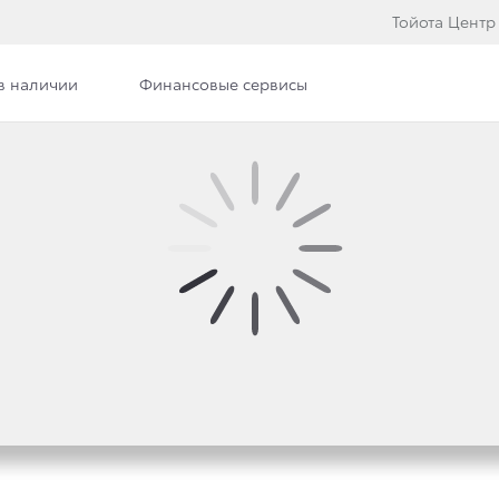
Тойота Центр
в наличии
Финансовые сервисы
ОВАНИЯ САЙТОМ
ной на данном сайте (далее «Сайт»), просим вас озн
ржащуюся здесь информацию, вы выражаете свое соглас
ы с настоящими Правилами, пожалуйста, покиньте данны