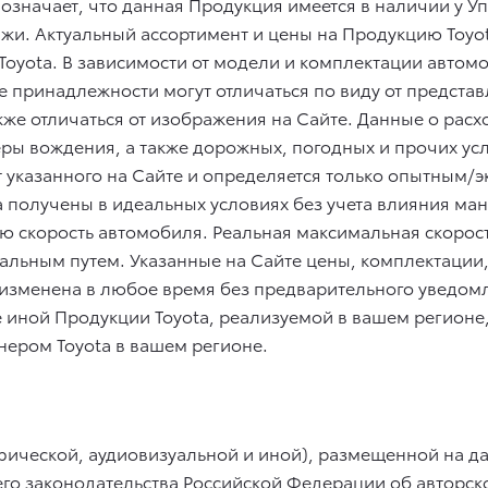
означает, что данная Продукция имеется в наличии у 
жи. Актуальный ассортимент и цены на Продукцию Toyo
oyota. В зависимости от модели и комплектации автомоб
е принадлежности могут отличаться по виду от представ
акже отличаться от изображения на Сайте. Данные о рас
еры вождения, а также дорожных, погодных и прочих ус
т указанного на Сайте и определяется только опытным
 получены в идеальных условиях без учета влияния ма
 скорость автомобиля. Реальная максимальная скорость
льным путем. Указанные на Сайте цены, комплектации,
изменена в любое время без предварительного уведом
е иной Продукции Toyota, реализуемой в вашем регионе
ером Toyota в вашем регионе.
ической, аудиовизуальной и иной), размещенной на да
о законодательства Российской Федерации об авторско