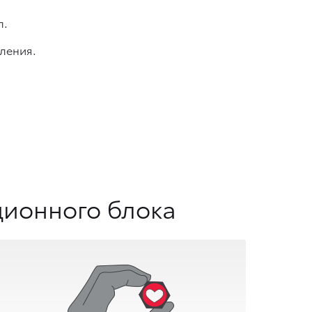
л.
ления.
ионного блока