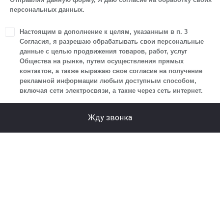
персональных данных.
персональных данных.
1. Настоящим я даю согласие Обществу на обработку
Настоящим в дополнение к целям, указанным в п. 3
своих персональных данных, а именно: имени, отчества,
Согласия, я разрешаю обрабатывать свои персональные
фамилии, контактных данных (включая номер телефона
данные с целью продвижения товаров, работ, услуг
Общества на рынке, путем осуществления прямых
и адрес электронной почты), адреса, сведений
контактов, а также выражаю свое согласие на получение
о впечатлениях, интересах, предпочтениях
рекламной информации любым доступным способом,
к автомобилю(-ям) и товарам/услугам, IP-адреса,
включая сети электросвязи, а также через сеть интернет.
сведений об устройстве, операционной системы
устройства и модели мобильного телефона посетителя
Жду звонка
сайта, уникального идентификатора посетителя сайта,
предпочтительного времени и способа для контакта,
истории контактов.
2. Под обработкой персональных данных понимаются
следующие действия: сбор, запись, систематизация,
накопление, хранение, уточнение (обновление,
изменение), извлечение, использование, передача
(предоставление, доступ), блокирование, удаление,