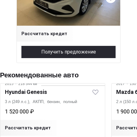
1.6 л (110 л.с.), АКПП, бензин, передний
1 430 000 ₽
Рассчитать кредит
Получить предложение
Рекомендованные авто
2015
·
218 344 км
2017
·
130 
Hyundai Genesis
Mazda 
3 л (249 л.с.), АКПП, бензин, полный
2 л (150 л
1 520 000 ₽
1 900 0
Рассчитать кредит
Рассчит