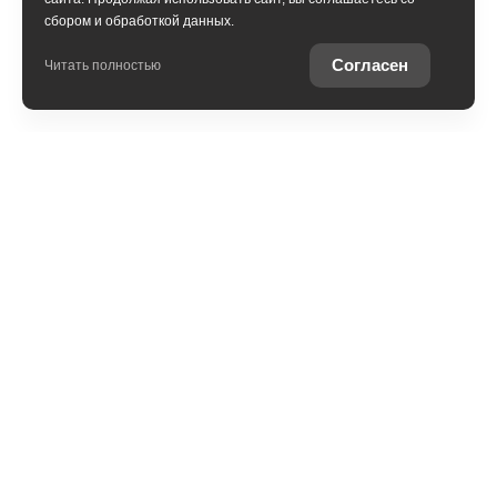
сбором и обработкой данных.
Получить консультацию
Согласен
Читать полностью
Юридическая информация
Остались вопросы?
Купить Toyota в
кредит
Отправьте заявку, чтобы
Рассчитайте кредитное