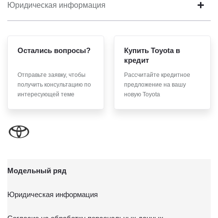
я продлил срок действия своего согласия на обработку
Юридическая информация
по истечении 10 лет с тем, чтобы гарантировать, что оно
соответствует моим намерениям.
6. Согласие может быть отозвано путем направления
Остались вопросы?
Купить Toyota в
письменного заявления Обществу заказным почтовым
кредит
отправлением с описью вложения по адресу: 141031,
Отправьте заявку, чтобы
Рассчитайте кредитное
Московская обл., г. о. Мытищи, п. Вёшки, МКАД 84-й км,
получить консультацию по
предложение на вашу
ТПЗ «Алтуфьево», вл. 5, стр. 1.
интересующей теме
новую Toyota
Модельный ряд
Юридическая информация