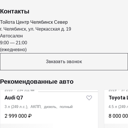
Контакты
Тойота Центр Челябинск Север
г. Челябинск, ул. Черкасская д. 19
Автосалон
9:00 — 21:00
(ежедневно)
Заказать звонок
Рекомендованные авто
2016
·
234 511 км
2019
·
57 2
Audi Q7
Toyota 
3 л (249 л.с.), АКПП, дизель, полный
4.5 л (249
2 999 000 ₽
8 000 0