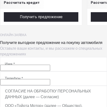
Рассчитать кредит
Рассчит
Получить предложение
ОНЛАЙН-ЗАЯВКА
Получите выгодное предложение на покупку автомобиля
Оставьте ваши контакты, и мы расскажем о специальных
предложениях
Имя
*
Телефон
*
СОГЛАСИЕ НА ОБРАБОТКУ ПЕРСОНАЛЬНЫХ
ДАННЫХ (далее — Согласие)
ООО «Тойота Мотор» (далее — Общество),