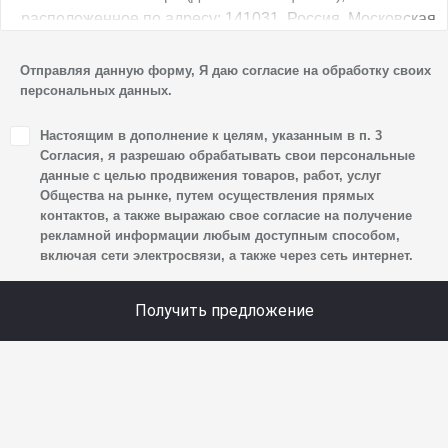
расположенное по адресу: 141031, Россия, Московская
обл., г. о. Мытищи, п. Вёшки, МКАД, 84-й км,
ТПЗ «Алтуфьево», вл. 5, стр. 1, является оператором
Отправляя данную форму, Я даю согласие на обработку своих
персональных данных.
персональных данных.
1. Настоящим я даю согласие Обществу на обработку
Настоящим в дополнение к целям, указанным в п. 3
своих персональных данных, а именно: имени, отчества,
Согласия, я разрешаю обрабатывать свои персональные
фамилии, контактных данных (включая номер телефона
данные с целью продвижения товаров, работ, услуг
Общества на рынке, путем осуществления прямых
и адрес электронной почты), адреса, сведений
контактов, а также выражаю свое согласие на получение
о впечатлениях, интересах, предпочтениях
рекламной информации любым доступным способом,
к автомобилю(-ям) и товарам/услугам, IP-адреса,
включая сети электросвязи, а также через сеть интернет.
сведений об устройстве, операционной системы
устройства и модели мобильного телефона посетителя
Получить предложение
сайта, уникального идентификатора посетителя сайта,
предпочтительного времени и способа для контакта,
истории контактов.
2. Под обработкой персональных данных понимаются
следующие действия: сбор, запись, систематизация,