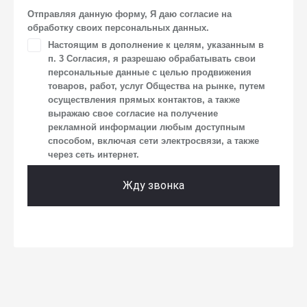
к автомобилю(-ям) и товарам/услугам, IP-адреса, сведений
Отправляя данную форму, Я даю согласие на
об устройстве, операционной системы устройства
обработку своих персональных данных.
и модели мобильного телефона посетителя сайта,
Настоящим в дополнение к целям, указанным в
уникального идентификатора посетителя сайта,
п. 3 Согласия, я разрешаю обрабатывать свои
предпочтительного времени и способа для контакта,
истории контактов.
персональные данные с целью продвижения
товаров, работ, услуг Общества на рынке, путем
2. Под обработкой персональных данных понимаются
осуществления прямых контактов, а также
следующие действия: сбор, запись, систематизация,
выражаю свое согласие на получение
накопление, хранение, уточнение (обновление,
рекламной информации любым доступным
изменение), извлечение, использование, передача
способом, включая сети электросвязи, а также
(предоставление, доступ), блокирование, удаление,
через сеть интернет.
уничтожение персональных данных. Общество
обрабатывает персональные данные с использованием
средств автоматизации.
Жду звонка
3. Целью обработки персональных данных является
осуществление взаимодействия Общества
с посетителями и пользователями сайта.
4. Я даю согласие на передачу моих персональных
данных третьим лицам, перечень которых размещен
на сайте в разделе «Юридическая информация».
5. Данное Согласие действует до момента достижения
цели обработки, указанной в настоящем Согласии.