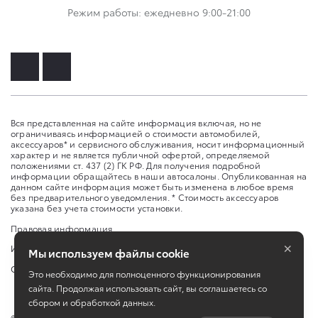
Режим работы: ежедневно 9:00-21:00
Вся представленная на сайте информация включая, но не
ограничиваясь информацией о стоимости автомобилей,
аксессуаров* и сервисного обслуживания, носит информационный
характер и не является публичной офертой, определяемой
положениями ст. 437 (2) ГК РФ. Для получения подробной
информации обращайтесь в наши автосалоны. Опубликованная на
данном сайте информация может быть изменена в любое время
без предварительного уведомления. * Стоимость аксессуаров
указана без учета стоимости установки.
Правовая информация
×
Изменить настройку cookies
Мы используем файлы cookie
Сбросить cookie
Это необходимо для полноценного функционирования
сайта. Продолжая использовать сайт, вы соглашаетесь со
сбором и обработкой данных.
©
2026
ЗАО «НП АВТОМИР»